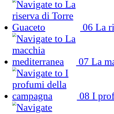
06
La r
07
La ma
08
I pro