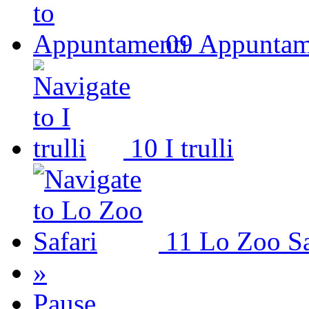
09
Appuntam
10
I trulli
11
Lo Zoo Sa
»
Pause