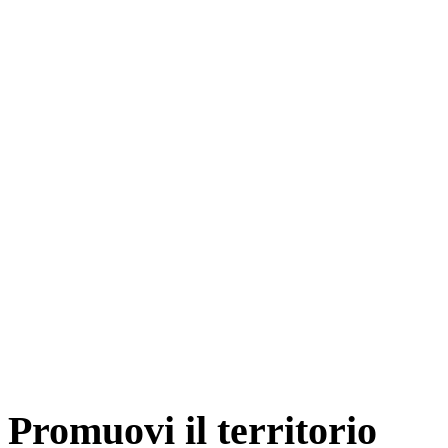
first
prev
next
last
start
stop
Promuovi il territorio