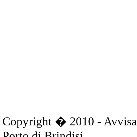
first
prev
next
last
start
stop
Copyright � 2010 - Avvisat
Porto di Brindisi