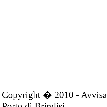
first
prev
next
last
start
stop
Copyright � 2010 - Avvisat
Porto di Brindisi